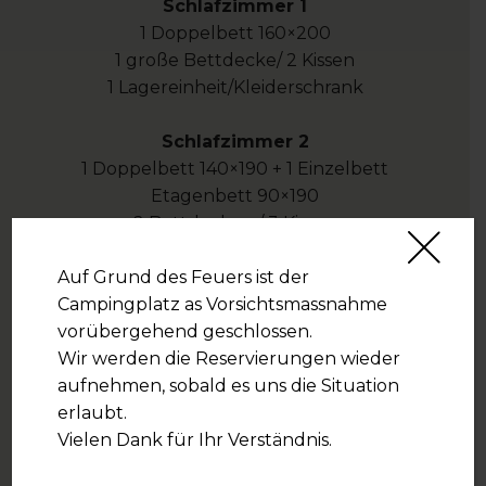
Schlafzimmer 1
1 Doppelbett 160×200
1 große Bettdecke/ 2 Kissen
1 Lagereinheit/Kleiderschrank
Schlafzimmer 2
1 Doppelbett 140×190 + 1 Einzelbett
Etagenbett 90×190
2 Bettdecken / 3 Kissen
1 Lagereinheit
Auf Grund des Feuers ist der
Badezimmer
Campingplatz as Vorsichtsmassnahme
Dusche
vorübergehend geschlossen.
Waschbecken
Wir werden die Reservierungen wieder
Separates WC
aufnehmen, sobald es uns die Situation
erlaubt.
Draußen
Vielen Dank für Ihr Verständnis.
Große überdachte Terrasse