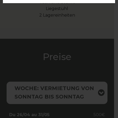
Tisch und Stühle
Liegestuhl
2 Lagereinheiten
Preise
WOCHE: VERMIETUNG VON
SONNTAG BIS SONNTAG
Du 26/04 au 31/05
500€